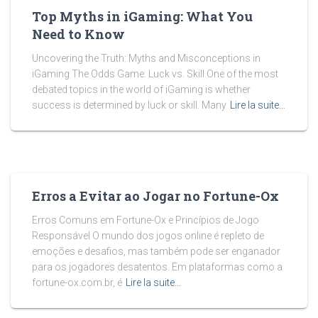
Top Myths in iGaming: What You
Need to Know
Uncovering the Truth: Myths and Misconceptions in
iGaming The Odds Game: Luck vs. Skill One of the most
debated topics in the world of iGaming is whether
success is determined by luck or skill. Many
Lire la suite…
Erros a Evitar ao Jogar no Fortune-Ox
Erros Comuns em Fortune-Ox e Princípios de Jogo
Responsável O mundo dos jogos online é repleto de
emoções e desafios, mas também pode ser enganador
para os jogadores desatentos. Em plataformas como a
fortune-ox.com.br, é
Lire la suite…