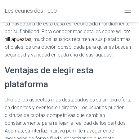
La experiencia de juego
Les écuries des 1000
definitiva en William Hill
DÉPLI
La trayectoria de esta casa es reconocida mundialmente
por su fiabilidad. Para conocer más detalles sobre
william
hill apuestas
, muchos usuarios recurren a sus plataformas
oficiales. Es una opción consolidada para quienes buscan
seguridad y variedad en cada una de sus jugadas.
Ventajas de elegir esta
plataforma
Uno de los aspectos más destacados es su amplia oferta
en deportes y eventos en directo. Los usuarios pueden
disfrutar de cuotas competitivas que cambian
constantemente para reflejar la realidad de los partidos.
Además, su interfaz intuitiva permite navegar entre
mercados de forma fluida, garantizando que tanto