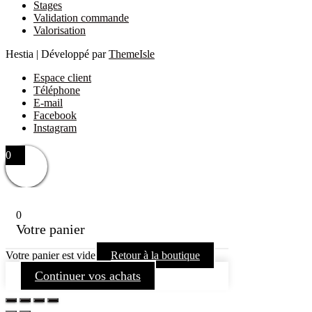
Stages
Validation commande
Valorisation
Hestia | Développé par
ThemeIsle
Espace client
Téléphone
E-mail
Facebook
Instagram
0
0
Votre panier
Votre panier est vide
Retour à la boutique
Continuer vos achats