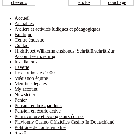
Accueil
Actualités
Ateliers et activités ludiques et pédagogiques
Boutique
Centre équestre
Contact
Highflybet Willkommensbonus: Schrittfürschritt Zur
Accountverifizierung
Installations
Laverie
Les Jardins des 1000
Médiation équine
Mentions légales
My account
Newsletter
Panier
Pension en box-paddock
Pension en écurie active
Permaculture et écologie aux écuries
Playjonny Casino Offizielles Casino In Deutschland
Politique de confidentialité
rtp-20