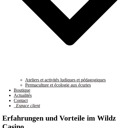
Ateliers et activités ludiques et pédagogiques
Permaculture et écologie aux écuries
Boutique
Actualités
Contact
Espace client
Erfahrungen und Vorteile im Wildz
Casino