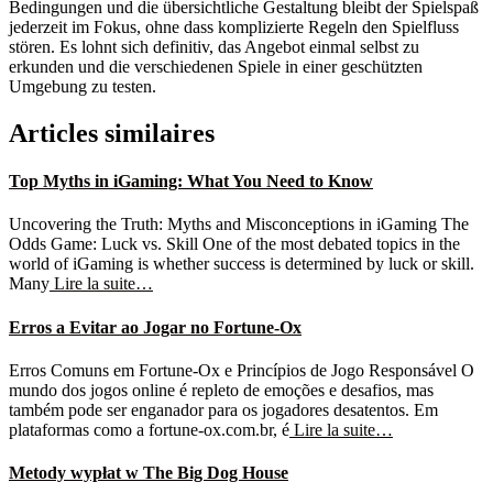
Bedingungen und die übersichtliche Gestaltung bleibt der Spielspaß
jederzeit im Fokus, ohne dass komplizierte Regeln den Spielfluss
stören. Es lohnt sich definitiv, das Angebot einmal selbst zu
erkunden und die verschiedenen Spiele in einer geschützten
Umgebung zu testen.
Articles similaires
Top Myths in iGaming: What You Need to Know
Uncovering the Truth: Myths and Misconceptions in iGaming The
Odds Game: Luck vs. Skill One of the most debated topics in the
world of iGaming is whether success is determined by luck or skill.
Many
Lire la suite…
Erros a Evitar ao Jogar no Fortune-Ox
Erros Comuns em Fortune-Ox e Princípios de Jogo Responsável O
mundo dos jogos online é repleto de emoções e desafios, mas
também pode ser enganador para os jogadores desatentos. Em
plataformas como a fortune-ox.com.br, é
Lire la suite…
Metody wypłat w The Big Dog House