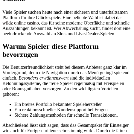
Viele Spieler suchen heute nach einer sicheren und unterhaltsamen
Plattform für ihre Glücksspiele. Eine beliebte Wahl ist dabei das
wildz online casino
, das für seine moderne Oberfläche und schnelle
Auszahlungen bekannt ist. Wer Abwechslung sucht, findet dort eine
beeindruckende Auswahl an Slots und Live-Dealer-Spielen.
Warum Spieler diese Plattform
bevorzugen
Die Benutzerfreundlichkeit steht bei diesem Anbieter ganz klar im
Vordergrund, denn die Navigation durch das Menü gelingt spielend
einfach.
Besonders erwähnenswert
sind die individuellen
Belohnungssysteme, die treue Spieler regelmäßig mit Freispielen
oder Bonusguthaben versorgen. Zu den wichtigsten Vorteilen
gehören:
Ein breites Portfolio bekannter Spielehersteller.
Ein reaktionsschneller Kundensupport bei Fragen.
Sichere Zahlungsmethoden für schnelle Transaktionen.
Abschließend lässt sich sagen, dass das Gesamtpaket für Einsteiger
wie auch für Fortgeschrittene sehr stimmig wirkt. Durch die fairen