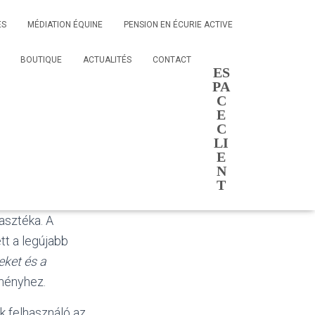
nó
ES
MÉDIATION ÉQUINE
PENSION EN ÉCURIE ACTIVE
BOUTIQUE
ACTUALITÉS
CONTACT
ES
mára. Ha
PA
áló választás lehet
C
E
hetővé teszi a
C
LI
E
N
ot?
T
asztéka. A
ett a legújabb
eket és a
lményhez.
ok felhasználó az