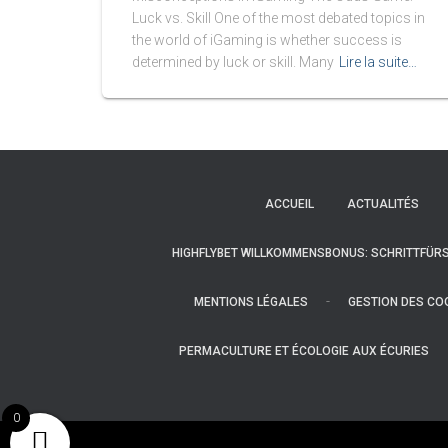
Luck vs. Skill One of the most debated topics in
the world of iGaming is whether success is
determined by luck or skill. Many
Lire la suite…
ACCUEIL
ACTUALITÉS
HIGHFLYBET WILLKOMMENSBONUS: SCHRITTFÜR
-
MENTIONS LÉGALES
GESTION DES CO
PERMACULTURE ET ÉCOLOGIE AUX ÉCURIES
0