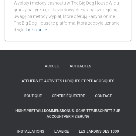
Wypłaty i metody cashoutu w The Big Dog House Wielu
graczy na rynku gier hazardowych zwraca szczególną
uwagę na metody wypłat, które oferują kasyna online.
The Big Dog House to platforma, która zdobyła uznanie
dzięki
Lire la suite…
ACCUEIL
ACTUALITÉS
ATELIERS ET ACTIVITÉS LUDIQUES ET PÉDAGOGIQUES
BOUTIQUE
CENTRE ÉQUESTRE
CONTACT
HIGHFLYBET WILLKOMMENSBONUS: SCHRITTFÜRSCHRITT ZUR
ACCOUNTVERIFIZIERUNG
INSTALLATIONS
LAVERIE
LES JARDINS DES 1000