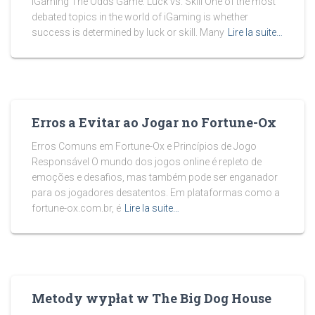
iGaming The Odds Game: Luck vs. Skill One of the most
debated topics in the world of iGaming is whether
success is determined by luck or skill. Many
Lire la suite…
Erros a Evitar ao Jogar no Fortune-Ox
Erros Comuns em Fortune-Ox e Princípios de Jogo
Responsável O mundo dos jogos online é repleto de
emoções e desafios, mas também pode ser enganador
para os jogadores desatentos. Em plataformas como a
fortune-ox.com.br, é
Lire la suite…
Metody wypłat w The Big Dog House