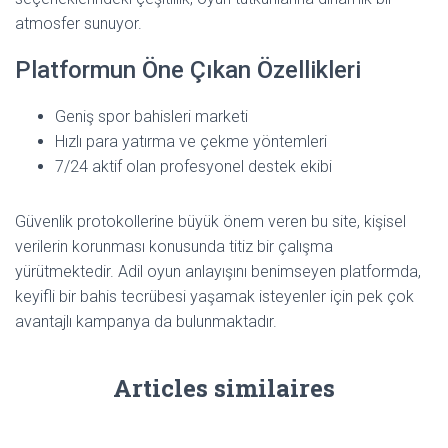
atmosfer sunuyor.
Platformun Öne Çıkan Özellikleri
Geniş spor bahisleri marketi
Hızlı para yatırma ve çekme yöntemleri
7/24 aktif olan profesyonel destek ekibi
Güvenlik protokollerine büyük önem veren bu site, kişisel
verilerin korunması konusunda titiz bir çalışma
yürütmektedir. Adil oyun anlayışını benimseyen platformda,
keyifli bir bahis tecrübesi yaşamak isteyenler için pek çok
avantajlı kampanya da bulunmaktadır.
Articles similaires