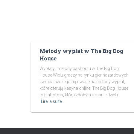
Metody wypłat w The Big Dog
House
Wypłaty i metody cashoutu w The Big Dog
House Wielu graczy na rynku gier hazardowych
zwraca szczególną uwagę na metody wypłat,
które oferują kasyna online. The Big Dog House
to platforma, która zdobyła uznanie dzięki
Lire la suite…