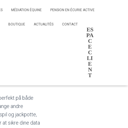
ES
MÉDIATION ÉQUINE
PENSION EN ÉCURIE ACTIVE
BOUTIQUE
ACTUALITÉS
CONTACT
ES
de ny aktør inden
PA
edt udvalg af spil
C
E
t
lancerades med
C
de erfarne spillere
LI
E
N
T
perfekt på både
mange andre
pil og jackpotte,
 at sikre dine data