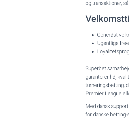
og transaktioner, så 
Velkomstt
Generøst velko
Ugentlige free
Loyalitetsprog
Superbet samarbejd
garanterer høj kvali
turneringsbetting, 
Premier League elle
Med dansk support t
for danske betting-e