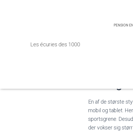
Superbet
Danmar
PENSION E
Superbet har hurti
for online betting 
Les écuries des 1000
tilbyder platformen 
et løfte om at levere
og nybegyndere.
Hvad gør
En af de største st
mobil og tablet. He
sportsgrene. Desude
der vokser sig størr