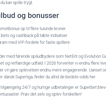
du kan spille trygt.
ilbud og bonusser
mstbonus op til flere tusinde kroner.
 bets og cashback på tabte indsatser.
ram med VIP-fordele for faste spillere.
er med førende spiludbydere som NetEnt og Evolution Ga
tet og retfærdige udfald. I 2026 forventer vi endnu flere li
der vil gøre oplevelsen endnu mere engagerende. Uanset om
r dansk Superliga, finder du altid de bedste odds her.
ilgængelig 24/7 og hurtige udbetalinger er Superbet blevet
ntusiaster. Prøv det selv og oplev forskellen!