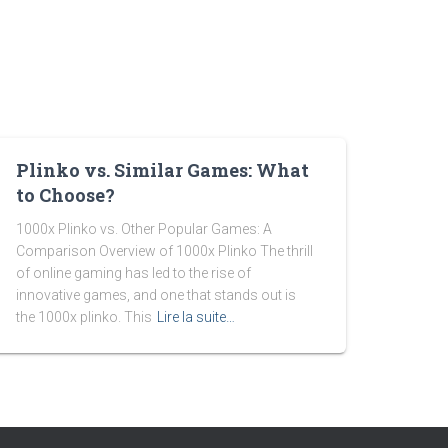
Plinko vs. Similar Games: What
to Choose?
1000x Plinko vs. Other Popular Games: A
Comparison Overview of 1000x Plinko The thrill
of online gaming has led to the rise of
innovative games, and one that stands out is
the 1000x plinko. This
Lire la suite…