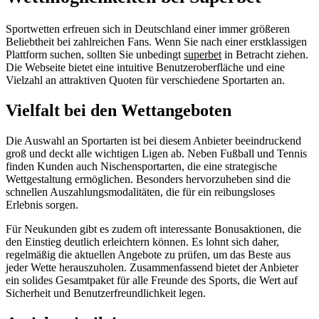
Sportwetten erfreuen sich in Deutschland einer immer größeren
Beliebtheit bei zahlreichen Fans. Wenn Sie nach einer erstklassigen
Plattform suchen, sollten Sie unbedingt
superbet
in Betracht ziehen.
Die Webseite bietet eine intuitive Benutzeroberfläche und eine
Vielzahl an attraktiven Quoten für verschiedene Sportarten an.
Vielfalt bei den Wettangeboten
Die Auswahl an Sportarten ist bei diesem Anbieter beeindruckend
groß und deckt alle wichtigen Ligen ab. Neben Fußball und Tennis
finden Kunden auch Nischensportarten, die eine strategische
Wettgestaltung ermöglichen. Besonders hervorzuheben sind die
schnellen Auszahlungsmodalitäten, die für ein reibungsloses
Erlebnis sorgen.
Für Neukunden gibt es zudem oft interessante Bonusaktionen, die
den Einstieg deutlich erleichtern können. Es lohnt sich daher,
regelmäßig die aktuellen Angebote zu prüfen, um das Beste aus
jeder Wette herauszuholen. Zusammenfassend bietet der Anbieter
ein solides Gesamtpaket für alle Freunde des Sports, die Wert auf
Sicherheit und Benutzerfreundlichkeit legen.