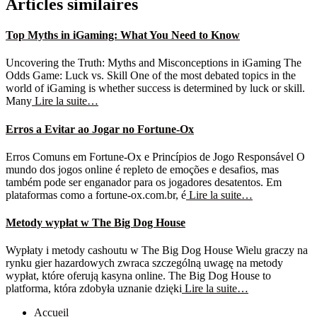
Articles similaires
Top Myths in iGaming: What You Need to Know
Uncovering the Truth: Myths and Misconceptions in iGaming The
Odds Game: Luck vs. Skill One of the most debated topics in the
world of iGaming is whether success is determined by luck or skill.
Many
Lire la suite…
Erros a Evitar ao Jogar no Fortune-Ox
Erros Comuns em Fortune-Ox e Princípios de Jogo Responsável O
mundo dos jogos online é repleto de emoções e desafios, mas
também pode ser enganador para os jogadores desatentos. Em
plataformas como a fortune-ox.com.br, é
Lire la suite…
Metody wypłat w The Big Dog House
Wypłaty i metody cashoutu w The Big Dog House Wielu graczy na
rynku gier hazardowych zwraca szczególną uwagę na metody
wypłat, które oferują kasyna online. The Big Dog House to
platforma, która zdobyła uznanie dzięki
Lire la suite…
Accueil