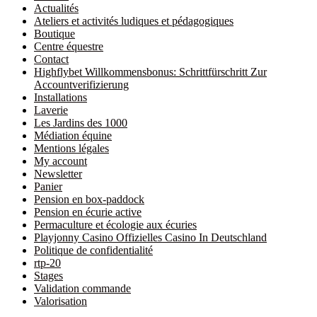
Actualités
Ateliers et activités ludiques et pédagogiques
Boutique
Centre équestre
Contact
Highflybet Willkommensbonus: Schrittfürschritt Zur
Accountverifizierung
Installations
Laverie
Les Jardins des 1000
Médiation équine
Mentions légales
My account
Newsletter
Panier
Pension en box-paddock
Pension en écurie active
Permaculture et écologie aux écuries
Playjonny Casino Offizielles Casino In Deutschland
Politique de confidentialité
rtp-20
Stages
Validation commande
Valorisation