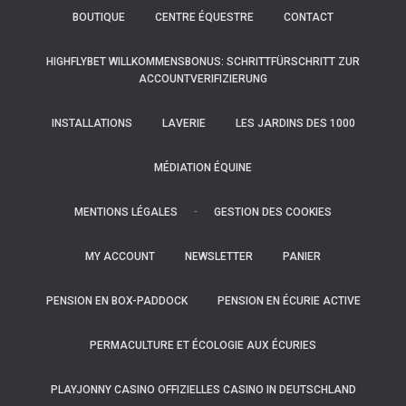
BOUTIQUE
CENTRE ÉQUESTRE
CONTACT
HIGHFLYBET WILLKOMMENSBONUS: SCHRITTFÜRSCHRITT ZUR
ACCOUNTVERIFIZIERUNG
INSTALLATIONS
LAVERIE
LES JARDINS DES 1000
MÉDIATION ÉQUINE
-
MENTIONS LÉGALES
GESTION DES COOKIES
MY ACCOUNT
NEWSLETTER
PANIER
PENSION EN BOX-PADDOCK
PENSION EN ÉCURIE ACTIVE
PERMACULTURE ET ÉCOLOGIE AUX ÉCURIES
PLAYJONNY CASINO OFFIZIELLES CASINO IN DEUTSCHLAND