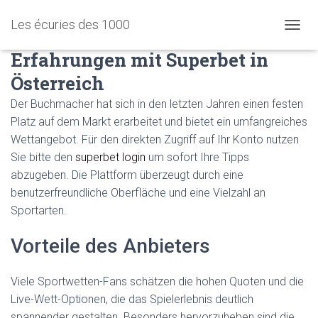
Les écuries des 1000
DÉPLI
Erfahrungen mit Superbet in
Österreich
Der Buchmacher hat sich in den letzten Jahren einen festen
Platz auf dem Markt erarbeitet und bietet ein umfangreiches
Wettangebot. Für den direkten Zugriff auf Ihr Konto nutzen
Sie bitte den
superbet login
um sofort Ihre Tipps
abzugeben. Die Plattform überzeugt durch eine
benutzerfreundliche Oberfläche und eine Vielzahl an
Sportarten.
Vorteile des Anbieters
Viele Sportwetten-Fans schätzen die hohen Quoten und die
Live-Wett-Optionen, die das Spielerlebnis deutlich
spannender gestalten. Besonders hervorzuheben sind die