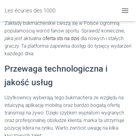
Dlaczego warto wybrać STS do
Les écuries des 1000
obstawiania zakładów
DÉPLI
Zakłady bukmacherskie cieszą się w Polsce ogromną
popularnością wśród fanów sportu. Sprawdź koniecznie,
jaka jest aktualna
oferta sts na dziś
dla nowych i stałych
graczy. Ta platforma zapewnia dostęp do tysięcy wydarzeń
każdego dnia.
Przewaga technologiczna i
jakość usług
Użytkownicy wybierają tego bukmachera ze względu na
intuicyjną aplikację mobilną oraz bardzo bogatą ofertę
transmisji na żywo. Dzięki szybkim wypłatom wygranych
oraz profesjonalnej obsłudze klienta, marka ta utrzymuje
pozycję lidera na rynku. Warto zwrócić uwagę na kilka
kluczowych zalet: