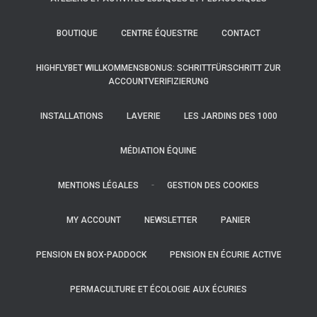
BOUTIQUE
CENTRE ÉQUESTRE
CONTACT
HIGHFLYBET WILLKOMMENSBONUS: SCHRITTFÜRSCHRITT ZUR
ACCOUNTVERIFIZIERUNG
INSTALLATIONS
LAVERIE
LES JARDINS DES 1000
MÉDIATION ÉQUINE
-
MENTIONS LÉGALES
GESTION DES COOKIES
MY ACCOUNT
NEWSLETTER
PANIER
PENSION EN BOX-PADDOCK
PENSION EN ÉCURIE ACTIVE
PERMACULTURE ET ÉCOLOGIE AUX ÉCURIES