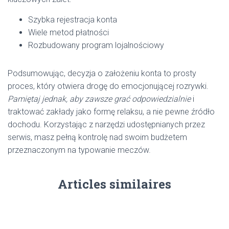
Szybka rejestracja konta
Wiele metod płatności
Rozbudowany program lojalnościowy
Podsumowując, decyzja o założeniu konta to prosty
proces, który otwiera drogę do emocjonującej rozrywki.
Pamiętaj jednak, aby zawsze grać odpowiedzialnie
i
traktować zakłady jako formę relaksu, a nie pewne źródło
dochodu. Korzystając z narzędzi udostępnianych przez
serwis, masz pełną kontrolę nad swoim budżetem
przeznaczonym na typowanie meczów.
Articles similaires