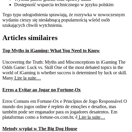
Dostępność wsparcia technicznego w języku polskim
Tego typu udogodnienia sprawiają, że rozrywka w nowoczesnym
wydaniu cieszy się niesłabnącą popularnością wśród osób
szukających chwili wytchnienia.
Articles similaires
Top Myths in iGaming: What You Need to Know
Uncovering the Truth: Myths and Misconceptions in iGaming The
Odds Game: Luck vs. Skill One of the most debated topics in the
world of iGaming is whether success is determined by luck or skill.
Many
Lire la suite…
Erros a Evitar ao Jogar no Fortune-Ox
Erros Comuns em Fortune-Ox e Princípios de Jogo Responsável O
mundo dos jogos online é repleto de emoções e desafios, mas
também pode ser enganador para os jogadores desatentos. Em
plataformas como a fortune-ox.com.br, é
Lire la suite…
Metody wypłat w The Big Dog House