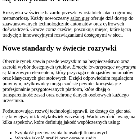
Rozrywka w świecie hazardu przeszła w ostatnich latach ogromną
metamorfozę. Każdy nowoczesny
salon gier
oferuje dziś dostęp do
zaawansowanych technologicznie automatów oraz cyfrowych
doświadczeń. Gracze coraz częściej poszukują miejsc, które łączą
tradycję z innowacyjnymi rozwiązaniami dostępnymi w sieci.
Nowe standardy w świecie rozrywki
Obecnie rynek stawia przede wszystkim na bezpieczeństwo oraz
szeroki wybór dostępnych tytułów.
Emocje towarzyszące wygranym
są kluczowym elementem, który przyciąga entuzjastów automatów
oraz klasycznych gier stołowych. Dzięki odpowiednim regulacjom
prawnym, użytkownicy mogą czuć się pewnie, korzystając z
profesjonalnie przygotowanych platform, które dbają o
transparentność zasad oraz ochronę danych osobowych każdego
uczestnika.
Podsumowując, rozwój technologii sprawił, że dostęp do gier stał
się łatwiejszy niż kiedykolwiek wcześniej. Warto zwrócić uwagę na
kilka aspektów, które definiują jakość współczesnych usług:
Szybkość przetwarzania transakcji finansowych
Wysoka jakość grafiki oraz oprawy audio