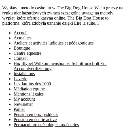
Wypłaty i metody cashoutu w The Big Dog House Wielu graczy na
rynku gier hazardowych zwraca szczególną uwagę na metody
wypłat, które oferują kasyna online. The Big Dog House to
platforma, która zdobyła uznanie dzięki
Lire la suite…
Accueil
Actualités
Ateliers et activités ludiques et pédagogiques
Boutique
Centre équestre
Contact
Highflybet Willkommensbonus: Schrittfürschritt Zur
Accountverifizierung
Installations
Laverie
Les Jardins des 1000
Médiation équine
Mentions légales
My account
Newsletter
Panier
Pension en box-paddock
Pension en écurie active
Permaculture et écologie aux écuries