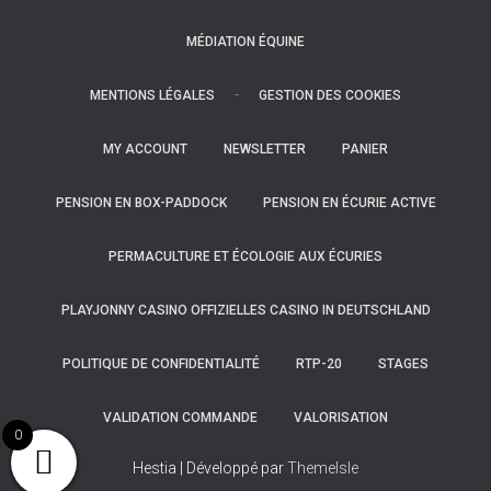
MÉDIATION ÉQUINE
-
MENTIONS LÉGALES
GESTION DES COOKIES
MY ACCOUNT
NEWSLETTER
PANIER
PENSION EN BOX-PADDOCK
PENSION EN ÉCURIE ACTIVE
PERMACULTURE ET ÉCOLOGIE AUX ÉCURIES
PLAYJONNY CASINO OFFIZIELLES CASINO IN DEUTSCHLAND
POLITIQUE DE CONFIDENTIALITÉ
RTP-20
STAGES
VALIDATION COMMANDE
VALORISATION
0
Hestia | Développé par
ThemeIsle