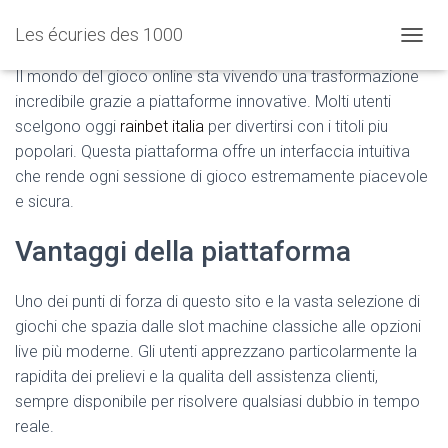
Esplorare le funzionalita di
Les écuries des 1000
Rainbet per i giocatori
DÉPLI
Il mondo del gioco online sta vivendo una trasformazione
incredibile grazie a piattaforme innovative. Molti utenti
scelgono oggi
rainbet italia
per divertirsi con i titoli piu
popolari. Questa piattaforma offre un interfaccia intuitiva
che rende ogni sessione di gioco estremamente piacevole
e sicura.
Vantaggi della piattaforma
Uno dei punti di forza di questo sito e la vasta selezione di
giochi che spazia dalle slot machine classiche alle opzioni
live più moderne. Gli utenti apprezzano particolarmente la
rapidita dei prelievi e la qualita dell assistenza clienti,
sempre disponibile per risolvere qualsiasi dubbio in tempo
reale.