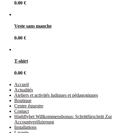
0.00
€
Veste sans manche
0.00
€
T-shirt
0.00
€
Accueil
Actualités
Ateliers et activités ludiques et pédagogiques
Boutique
Centre équestre
Contact
Highflybet Willkommensbonus: Schrittfürschritt Zur
Accountverifizierung
Installations
Laverie