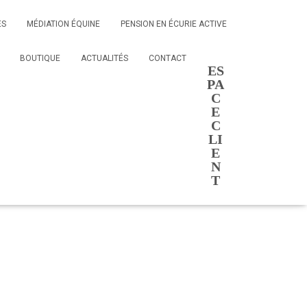
asinos:
ES
MÉDIATION ÉQUINE
PENSION EN ÉCURIE ACTIVE
al
BOUTIQUE
ACTUALITÉS
CONTACT
ES
PA
C
E
C
LI
E
r voor
N
T