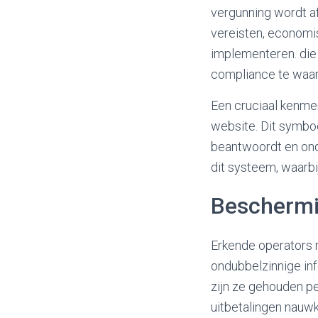
vergunning wordt a
vereisten, economi
implementeren. die
compliance te waa
Een cruciaal kenme
website. Dit symboo
beantwoordt en ond
dit systeem, waarbij
Beschermi
Erkende operators 
ondubbelzinnige in
zijn ze gehouden pe
uitbetalingen nauwk