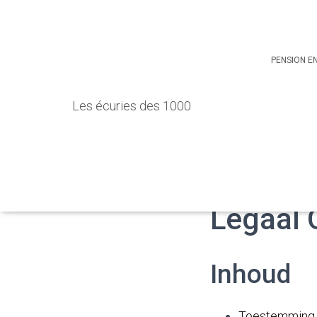
Overzich
Je Comp
PENSION E
Online 
Les écuries des 1000
Overzic
Casinos
Legaal 
Inhoud
Toestemming v