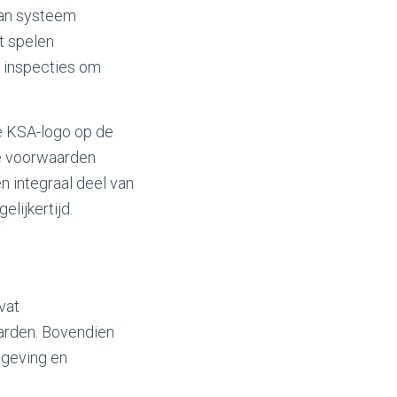
aan systeem
t spelen
 inspecties om
le KSA-logo op de
le voorwaarden
 integraal deel van
elijkertijd.
vat
arden. Bovendien
tgeving en