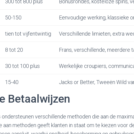
300 tot 800 plus
Bonusrondes, kosteloze spins, ve
50-150
Eenvoudige werking, klassieke 
tien tot vijfentwintig
Verschillende limieten, extra 
8 tot 20
Frans, verschillende, meerdere t
30 tot 100 plus
Werkelijke croupiers, communica
15-40
Jacks or Better, Tweeën Wild va
de Betaalwijzen
 ondersteunen verschillende methoden die aan de maxim
e aan methoden geeft klanten in staat om te kiezen voor de
nsen aansluit, waarbij snelheid, bescherming en gebruiks