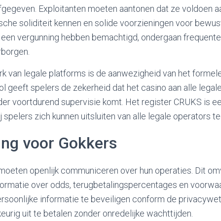
fgegeven. Exploitanten moeten aantonen dat ze voldoen 
sche soliditeit kennen en solide voorzieningen voor bewus
 een vergunning hebben bemachtigd, ondergaan frequente
rborgen.
rk van legale platforms is de aanwezigheid van het forme
l geeft spelers de zekerheid dat het casino aan alle lega
er voortdurend supervisie komt. Het register CRUKS is een
 spelers zich kunnen uitsluiten van alle legale operators teg
ng voor Gokkers
moeten openlijk communiceren over hun operaties. Dit om
formatie over odds, terugbetalingspercentages en voorwa
rsoonlijke informatie te beveiligen conform de privacywe
eurig uit te betalen zonder onredelijke wachttijden.