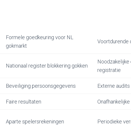
Formele goedkeuring voor NL
Voortdurende 
gokmarkt
Noodzakelijke 
Nationaal register blokkering gokken
registratie
Beveiliging persoonsgegevens
Externe audits
Faire resultaten
Onafhankelijke 
Aparte spelersrekeningen
Periodieke ver