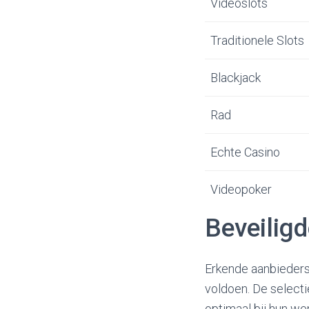
Videoslots
Traditionele Slots
Blackjack
Rad
Echte Casino
Videopoker
Beveilig
Erkende aanbieders
voldoen. De selecti
optimaal bij hun we