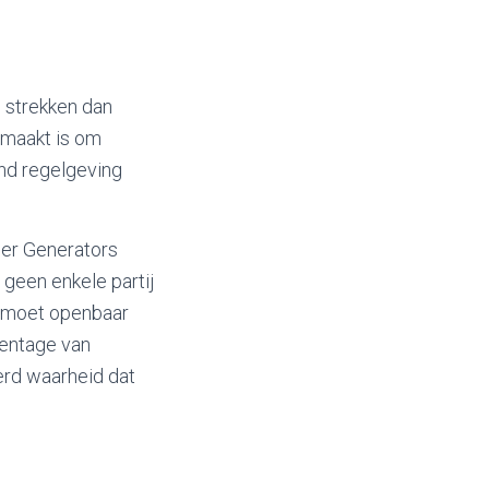
j strekken dan
emaakt is om
and regelgeving
er Generators
 geen enkele partij
) moet openbaar
entage van
erd waarheid dat