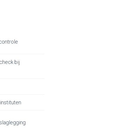
controle
check bij
instituten
slaglegging