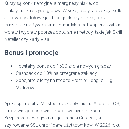
Kursy są konkurencyjne, a marginesy niskie, co
maksymalizuje zyski graczy. W sekcji kasyna czekają setki
slotów, gry stołowe jak blackjack czy ruletka, oraz
transmisje na żywo z krupierami. Mostbet wspiera szybkie
wpłaty i wypłaty poprzez popularne metody, takie jak Skrill,
Neteller czy karty Visa.
Bonus i promocje
Powitalny bonus do 1500 zł dla nowych graczy.
Cashback do 10% na przegrane zakłady.
Specjalne oferty na mecze Premier League i Ligi
Mistrzów.
Aplikacja mobilna Mostbet działa płynnie na Android i iOS,
umożliwiając obstawianie w dowolnym miejscu.
Bezpieczeństwo gwarantuje licencja Curacao, a
szyfrowanie SSL chroni dane użytkowników. W 2026 roku