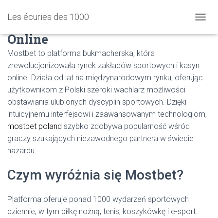
Mostbet: Lider w Świecie
Les écuries des 1000
Zakładów Sportowych i Gier
DÉPLI
Online
Mostbet to platforma bukmacherska, która
zrewolucjonizowała rynek zakładów sportowych i kasyn
online. Działa od lat na międzynarodowym rynku, oferując
użytkownikom z Polski szeroki wachlarz możliwości
obstawiania ulubionych dyscyplin sportowych. Dzięki
intuicyjnemu interfejsowi i zaawansowanym technologiom,
mostbet poland
szybko zdobywa popularność wśród
graczy szukających niezawodnego partnera w świecie
hazardu.
Czym wyróżnia się Mostbet?
Platforma oferuje ponad 1000 wydarzeń sportowych
dziennie, w tym piłkę nożną, tenis, koszykówkę i e-sport.