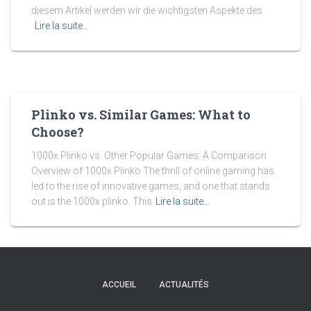
diesem Artikel werden wir die wichtigsten Aspekte des
Lire la suite…
Plinko vs. Similar Games: What to
Choose?
1000x Plinko vs. Other Popular Games: A Comparison
Overview of 1000x Plinko The thrill of online gaming has
led to the rise of innovative games, and one that stands
out is the 1000x plinko. This
Lire la suite…
ACCUEIL
ACTUALITÉS