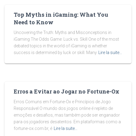
Top Myths in iGaming: What You
Need to Know
Uncovering the Truth: Myths and Misconceptions in
iGaming The Odds Game: Luck vs. Skill One of the most
debated topics in the world of iGaming is whether
success is determined by luck or skill. Many
Lire la suite…
Erros a Evitar ao Jogar no Fortune-Ox
Erros Comuns em Fortune-Ox e Princípios de Jogo
Responsável O mundo dos jogos online é repleto de
emoções e desafios, mas também pode ser enganador
para os jogadores desatentos. Em plataformas como a
fortune-ox.com.br, é
Lire la suite…