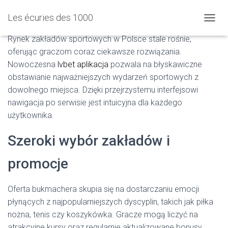
Dlaczego warto wybrać zakłady
Les écuries des 1000
bukmacherskie w LVBET
DÉPLI
Rynek zakładów sportowych w Polsce stale rośnie,
oferując graczom coraz ciekawsze rozwiązania.
Nowoczesna
lvbet aplikacja
pozwala na błyskawiczne
obstawianie najważniejszych wydarzeń sportowych z
dowolnego miejsca. Dzięki przejrzystemu interfejsowi
nawigacja po serwisie jest intuicyjna dla każdego
użytkownika.
Szeroki wybór zakładów i
promocje
Oferta bukmachera skupia się na dostarczaniu emocji
płynących z najpopularniejszych dyscyplin, takich jak piłka
nożna, tenis czy koszykówka. Gracze mogą liczyć na
atrakcyjne kursy oraz regularnie aktualizowane bonusy