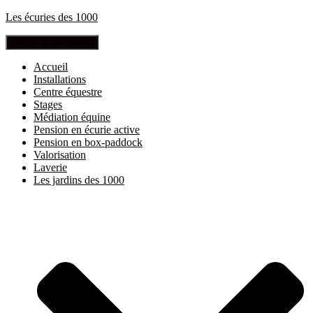
Les écuries des 1000
Déplier la navigation
Accueil
Installations
Centre équestre
Stages
Médiation équine
Pension en écurie active
Pension en box-paddock
Valorisation
Laverie
Les jardins des 1000