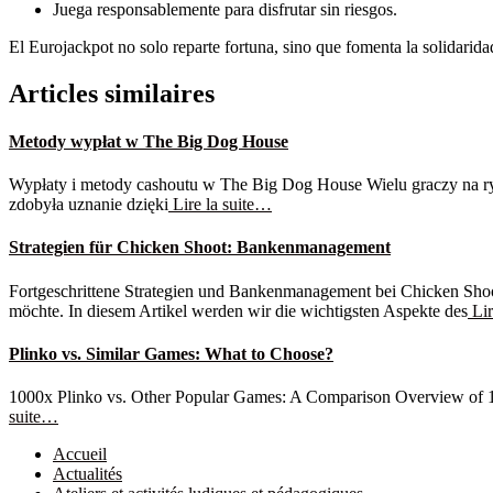
Juega responsablemente para disfrutar sin riesgos.
El Eurojackpot no solo reparte fortuna, sino que fomenta la solidaridad
Articles similaires
Metody wypłat w The Big Dog House
Wypłaty i metody cashoutu w The Big Dog House Wielu graczy na ryn
zdobyła uznanie dzięki
Lire la suite…
Strategien für Chicken Shoot: Bankenmanagement
Fortgeschrittene Strategien und Bankenmanagement bei Chicken Shoot
möchte. In diesem Artikel werden wir die wichtigsten Aspekte des
Lir
Plinko vs. Similar Games: What to Choose?
1000x Plinko vs. Other Popular Games: A Comparison Overview of 1000x
suite…
Accueil
Actualités