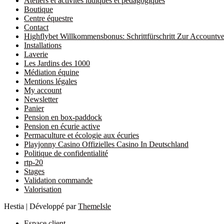
Ateliers et activités ludiques et pédagogiques
Boutique
Centre équestre
Contact
Highflybet Willkommensbonus: Schrittfürschritt Zur Accountve
Installations
Laverie
Les Jardins des 1000
Médiation équine
Mentions légales
My account
Newsletter
Panier
Pension en box-paddock
Pension en écurie active
Permaculture et écologie aux écuries
Playjonny Casino Offizielles Casino In Deutschland
Politique de confidentialité
rtp-20
Stages
Validation commande
Valorisation
Hestia | Développé par
ThemeIsle
Espace client