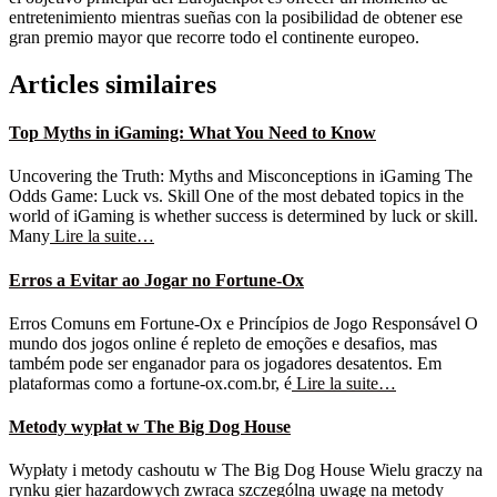
entretenimiento mientras sueñas con la posibilidad de obtener ese
gran premio mayor que recorre todo el continente europeo.
Articles similaires
Top Myths in iGaming: What You Need to Know
Uncovering the Truth: Myths and Misconceptions in iGaming The
Odds Game: Luck vs. Skill One of the most debated topics in the
world of iGaming is whether success is determined by luck or skill.
Many
Lire la suite…
Erros a Evitar ao Jogar no Fortune-Ox
Erros Comuns em Fortune-Ox e Princípios de Jogo Responsável O
mundo dos jogos online é repleto de emoções e desafios, mas
também pode ser enganador para os jogadores desatentos. Em
plataformas como a fortune-ox.com.br, é
Lire la suite…
Metody wypłat w The Big Dog House
Wypłaty i metody cashoutu w The Big Dog House Wielu graczy na
rynku gier hazardowych zwraca szczególną uwagę na metody