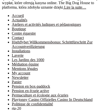
wypłat, które oferują kasyna online. The Big Dog House to
platforma, która zdobyła uznanie dzięki
Lire la suite…
Accueil
Actualités
Ateliers et activités ludiques et pédagogiques
Boutique
Centre équestre
Contact
Highflybet Willkommensbonus: Schrittfürschritt Zur
Accountverifizierung
Installations
Laverie
Les Jardins des 1000
Médiation équine
Mentions légales
My account
Newsletter
Panier
Pension en box-paddock
Pension en écurie active
Permaculture et écologie aux écuries
Playjonny Casino Offizielles Casino In Deutschland
Politique de confidentialité
rtp-20