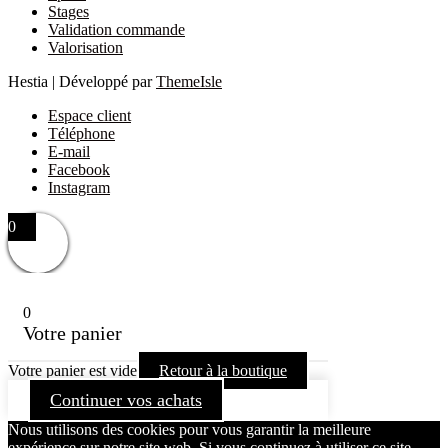
Stages
Validation commande
Valorisation
Hestia | Développé par
ThemeIsle
Espace client
Téléphone
E-mail
Facebook
Instagram
0
0
Votre panier
Votre panier est vide
Retour à la boutique
Continuer vos achats
Nous utilisons des cookies pour vous garantir la meilleure
expérience sur notre site web. Si vous continuez à utiliser ce site,