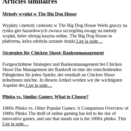
Articles similaires
Metody wypłat w The Big Dog House
Wypłaty i metody cashoutu w The Big Dog House Wielu graczy na
rynku gier hazardowych zwraca szczególną uwagę na metody
wypłat, które oferują kasyna online. The Big Dog House to
platforma, która zdobyła uznanie dzięki
Lire la suite…
Strategien für Chicken Shoot: Bankenmanagement
Fortgeschrittene Strategien und Bankenmanagement bei Chicken
Shoot Das Management der Bankroll ist eine der entscheidenden
Fähigkeiten für jeden Spieler, der ernsthaft an Chicken Shoot
teilnehmen möchte. In diesem Artikel werden wir die wichtigsten
Aspekte des
Lire la suite…
Plinko vs. Similar Games: What to Choose?
1000x Plinko vs. Other Popular Games: A Comparison Overview of
1000x Plinko The thrill of online gaming has led to the rise of
innovative games, and one that stands out is the 1000x plinko. This
Lire la suite…