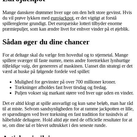
Mange danskere drømmer hver uge om den helt store gevinst. Hvis
du vil prøve lykken med
eurojackpot
, er det vigtigt at forstå
spillereglerne grundigt. Det europæiske lotteri tilbyder enorme
præmiepuljer, som kan ændre livet for enhver vinder på et øjeblik.
Sådan øger du dine chancer
For at deltage skal du vælge fem hovedtal og to stjernetal. Mange
spillere sværger til faste numre, mens andre foretrækker lynhurtige
tilfældige valg
, der genereres af maskinen. Uanset din strategi er det
værd at huske på følgende fordele ved spillet:
Mulighed for gevinster på over 700 millioner kroner.
Trækninger afholdes fast hver tirsdag og fredag.
Puljen vokser sig markant større ved hver uge uden en vinder.
Det er altid klogt at spille ansvarligt og kun satse beløb, man har råd
til at miste. Selvom sandsynligheden for at ramme jackpotten er lille,
er spændingen ved hver trækning en fast tradition for tusindvis af
håbefulde deltagere. Hold altid øje med de officielle resultater for at
se, om dine tal er blevet udtrukket i den seneste runde.