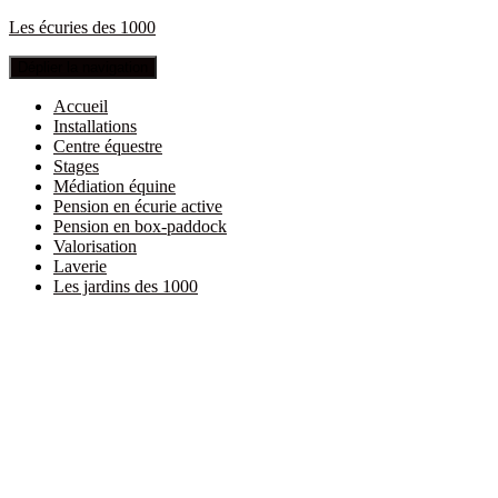
Les écuries des 1000
Déplier la navigation
Accueil
Installations
Centre équestre
Stages
Médiation équine
Pension en écurie active
Pension en box-paddock
Valorisation
Laverie
Les jardins des 1000