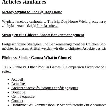
Articles similaires
Metody wypłat w The Big Dog House
Wypłaty i metody cashoutu w The Big Dog House Wielu graczy na ryn
zdobyła uznanie dzięki
Lire la suite…
Strategien für Chicken Shoot: Bankenmanagement
Fortgeschrittene Strategien und Bankenmanagement bei Chicken Shoot
möchte. In diesem Artikel werden wir die wichtigsten Aspekte des
Lir
Plinko vs. Similar Games: What to Choose?
1000x Plinko vs. Other Popular Games: A Comparison Overview of 1000x
suite…
Accueil
Actualités
Ateliers et activités ludiques et pédagogiques
Boutique
Centre équestre
Contact
Highflybet Willkommensbonus: Schrittfürschritt Zur Accountve