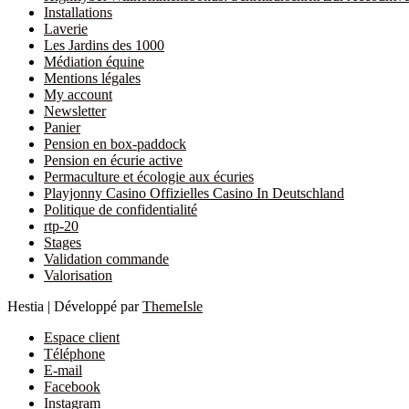
Installations
Laverie
Les Jardins des 1000
Médiation équine
Mentions légales
My account
Newsletter
Panier
Pension en box-paddock
Pension en écurie active
Permaculture et écologie aux écuries
Playjonny Casino Offizielles Casino In Deutschland
Politique de confidentialité
rtp-20
Stages
Validation commande
Valorisation
Hestia | Développé par
ThemeIsle
Espace client
Téléphone
E-mail
Facebook
Instagram