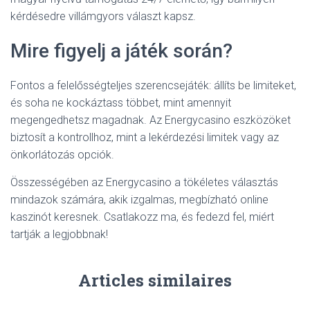
kérdésedre villámgyors választ kapsz.
Mire figyelj a játék során?
Fontos a felelősségteljes szerencsejáték: állíts be limiteket,
és soha ne kockáztass többet, mint amennyit
megengedhetsz magadnak. Az Energycasino eszközöket
biztosít a kontrollhoz, mint a lekérdezési limitek vagy az
önkorlátozás opciók.
Összességében az Energycasino a tökéletes választás
mindazok számára, akik izgalmas, megbízható online
kaszinót keresnek. Csatlakozz ma, és fedezd fel, miért
tartják a legjobbnak!
Articles similaires