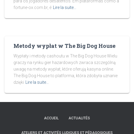
para os jogadores desatentos. Em plataformas como a
fortune-ox.com.br, é
Lire la suite…
Metody wypłat w The Big Dog House
Wypłaty i metody cashoutu w The Big Dog House Wielu
graczy na rynku gier hazardowych zwraca szczególną
uwagę na metody wypłat, które oferują kasyna online.
The Big Dog House to platforma, która zdobyła uznanie
dzięki
Lire la suite…
ACCUEIL
ACTUALITÉS
ATELIERS ET ACTIVITÉS LUDIQUES ET PÉDAGOGIQUES