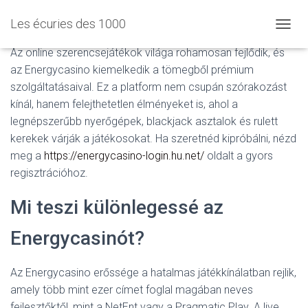
Energycasino: A Legjobb Online
Les écuries des 1000
Kaszinóélmény Hazánkban
DÉPLI
Az online szerencsejátékok világa rohamosan fejlődik, és
az Energycasino kiemelkedik a tömegből prémium
szolgáltatásaival. Ez a platform nem csupán szórakozást
kínál, hanem felejthetetlen élményeket is, ahol a
legnépszerűbb nyerőgépek, blackjack asztalok és rulett
kerekek várják a játékosokat. Ha szeretnéd kipróbálni, nézd
meg a
https://energycasino-login.hu.net/
oldalt a gyors
regisztrációhoz.
Mi teszi különlegessé az
Energycasinót?
Az Energycasino erőssége a hatalmas játékkínálatban rejlik,
amely több mint ezer címet foglal magában neves
fejlesztőktől, mint a NetEnt vagy a Pragmatic Play. A live