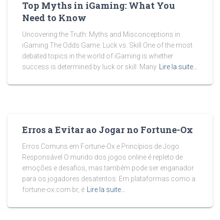
Top Myths in iGaming: What You
Need to Know
Uncovering the Truth: Myths and Misconceptions in
iGaming The Odds Game: Luck vs. Skill One of the most
debated topics in the world of iGaming is whether
success is determined by luck or skill. Many
Lire la suite…
Erros a Evitar ao Jogar no Fortune-Ox
Erros Comuns em Fortune-Ox e Princípios de Jogo
Responsável O mundo dos jogos online é repleto de
emoções e desafios, mas também pode ser enganador
para os jogadores desatentos. Em plataformas como a
fortune-ox.com.br, é
Lire la suite…