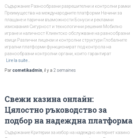
Съдържание Разнообразни разрешителни и контролни рамки
Преимущества на международните платформи Начини за
плащане и парични възможности Бонуси и рекламни
изисквания Сигурност и технологични решения Мобилно
игране и наличност Клиентско обслужване на разнообразни
езици Различни лицензи и контролни структури Глобалните
игрални платформи функционират под контрола на
разнообразни контролни органи, които гарантират
Lire la suite…
Par
cometikadmin
, il y a
2 semaines
Свежи казина онлайн:
Цялостно ръководство за
подбор на надеждна платформа
Съдържание Критерии за избор на надеждно интернет казино