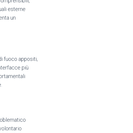
comprensibili,
uali esterne
senta un
di fuoco appositi,
interfacce più
ortamentali
.
problematico
volontario