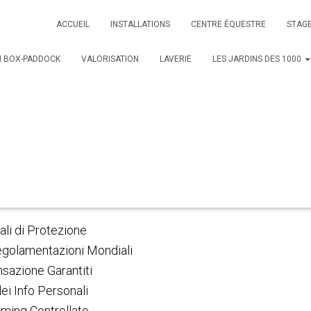
tranieri Protetti: Manual
ACCUEIL
INSTALLATIONS
CENTRE ÉQUESTRE
STAG
a per Utenti Dello Stivale
N BOX-PADDOCK
VALORISATION
LAVERIE
LES JARDINS DES 1000
tranieri Protetti: Manu
a per Utenti Dello Stiva
ei Argomenti
ali di Protezione
golamentazioni Mondiali
nsazione Garantiti
ei Info Personali
aming Controllato