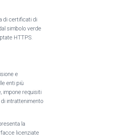
i certificati di
 dal simbolo verde
criptate HTTPS.
isione e
e enti più
e, impone requisiti
 di intrattenimento
presenta la
rfacce licenziate