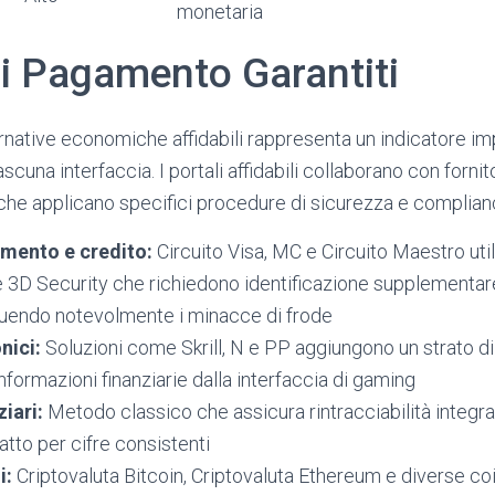
monetaria
di Pagamento Garantiti
ernative economiche affidabili rappresenta un indicatore i
ciascuna interfaccia. I portali affidabili collaborano con fornit
i che applicano specifici procedure di sicurezza e complia
amento e credito:
Circuito Visa, MC e Circuito Maestro util
 3D Security che richiedono identificazione supplementar
nuendo notevolmente i minacce di frode
nici:
Soluzioni come Skrill, N e PP aggiungono un strato di
nformazioni finanziarie dalla interfaccia di gaming
ziari:
Metodo classico che assicura rintracciabilità integra
atto per cifre consistenti
i:
Criptovaluta Bitcoin, Criptovaluta Ethereum e diverse coi