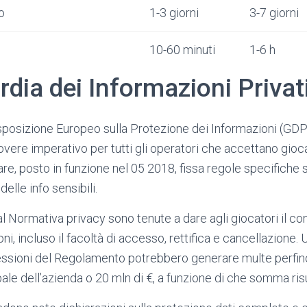
o
1-3 giorni
3-7 giorni
10-60 minuti
1-6 h
dia dei Informazioni Privat
sposizione Europeo sulla Protezione dei Informazioni (GDP
overe imperativo per tutti gli operatori che accettano gioca
e, posto in funzione nel 05 2018, fissa regole specifiche s
elle info sensibili.
 al Normativa privacy sono tenute a dare agli giocatori il con
ni, incluso il facoltà di accesso, rettifica e cancellazione. 
ressioni del Regolamento potrebbero generare multe perfino
bale dell’azienda o 20 mln di €, a funzione di che somma risul