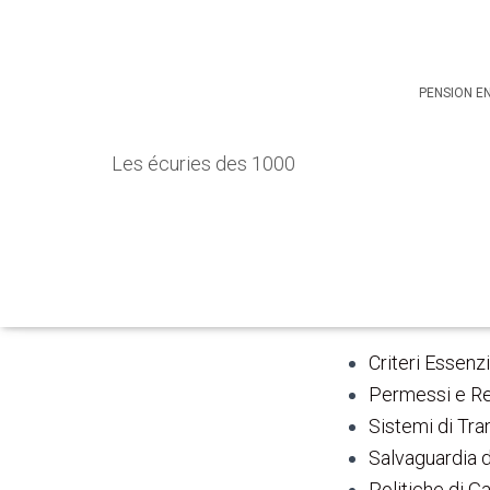
Casinò S
Esaustiv
PENSION E
Casinò S
Les écuries des 1000
Esaustiv
Elenco d
Criteri Essenzi
Permessi e Re
Sistemi di Tra
Salvaguardia d
Politiche di G