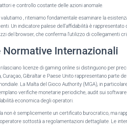
fattori e controllo costante delle azioni anomale.
valutiamo , riteniamo fondamentale esaminare la esistenza d
centi. Un indicatore palese dell’affidabilità è rappresentato
irizzi del browser, che conferma l’utilizzo di collegamenti 
 Normative Internazionali
 rilasciano licenze di gaming online si distinguono per prec
, Curaçao, Gibraltar e Paese Unito rappresentano parte dell
 mondiale. La Malta del Gioco Authority (MGA), in particolar
emplano verifiche monetarie periodiche, audit sui software
fidabilità economica degli operatori.
a non è semplicemente un certificato burocratico, ma rap
’operatore sottostà a regolamentazioni dettagliate. Le inte