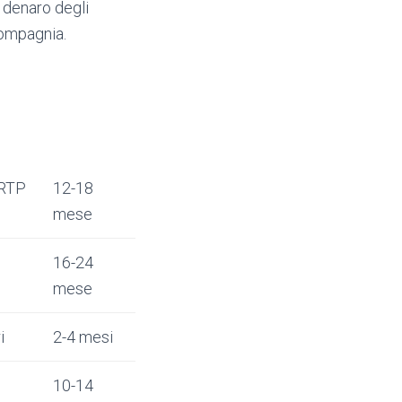
l denaro degli
compagnia.
 RTP
12-18
mese
16-24
mese
i
2-4 mesi
10-14