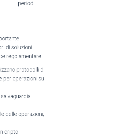
periodi
mportante
ori di soluzioni
nce regolamentare.
izzano protocolli di
e per operazioni su
 salvaguardia
le delle operazioni,
n cripto