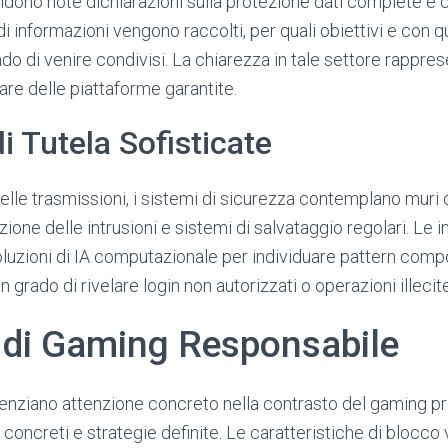
 rendono note dichiarazioni sulla protezione dati complete e 
 di informazioni vengono raccolti, per quali obiettivi e con q
do di venire condivisi. La chiarezza in tale settore rappre
e delle piattaforme garantite.
i Tutela Sofisticate
 delle trasmissioni, i sistemi di sicurezza contemplano muri 
azione delle intrusioni e sistemi di salvataggio regolari. Le 
luzioni di IA computazionale per individuare pattern comp
n grado di rivelare login non autorizzati o operazioni illecite
e di Gaming Responsabile
idenziano attenzione concreto nella contrasto del gaming 
concreti e strategie definite. Le caratteristiche di blocco 