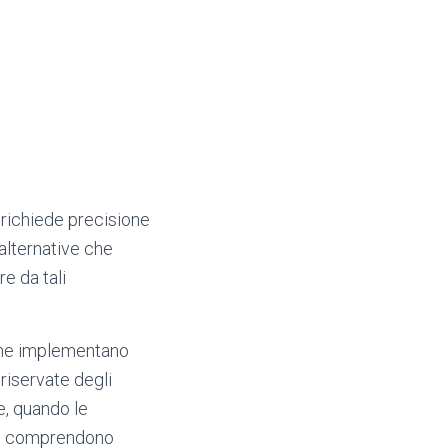
 richiede precisione
 alternative che
re da tali
ione implementano
 riservate degli
e, quando le
che comprendono