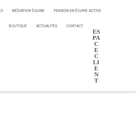
e
ES
MÉDIATION ÉQUINE
PENSION EN ÉCURIE ACTIVE
BOUTIQUE
ACTUALITÉS
CONTACT
ES
ale
PA
C
E
le
C
LI
E
N
T