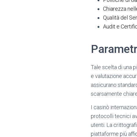
Chiarezza nel
Qualità del Ser
Audit e Certifi
Parametri
Tale scelta di una 
e valutazione accura
assicurano standard 
scarsamente chiare 
I casinò internazio
protocolli tecnici a
utenti. La crittogra
piattaforme più aff