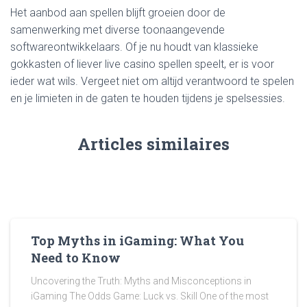
Het aanbod aan spellen blijft groeien door de
samenwerking met diverse toonaangevende
softwareontwikkelaars. Of je nu houdt van klassieke
gokkasten of liever live casino spellen speelt, er is voor
ieder wat wils. Vergeet niet om altijd verantwoord te spelen
en je limieten in de gaten te houden tijdens je spelsessies.
Articles similaires
Top Myths in iGaming: What You
Need to Know
Uncovering the Truth: Myths and Misconceptions in
iGaming The Odds Game: Luck vs. Skill One of the most