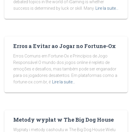
debated topics in the world of iGaming is whether
success is determined by luck or skill. Many
Lire la suite…
Erros a Evitar ao Jogar no Fortune-Ox
Erros Comuns em Fortune-Ox e Princípios de Jogo
Responsável O mundo dos jogos online é repleto de
emoções e desafios, mas também pode ser enganador
para os jogadores desatentos. Em plataformas como a
fortune-ox.com.br, é
Lire la suite…
Metody wypłat w The Big Dog House
Wypłaty i metody cashoutu w The Big Dog House Wielu