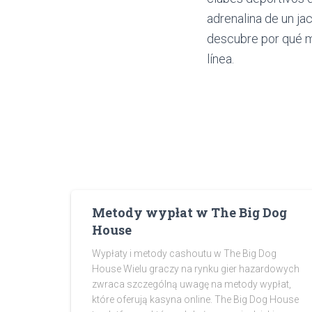
adrenalina de un ja
descubre por qué m
línea.
Metody wypłat w The Big Dog
House
Wypłaty i metody cashoutu w The Big Dog
House Wielu graczy na rynku gier hazardowych
zwraca szczególną uwagę na metody wypłat,
które oferują kasyna online. The Big Dog House