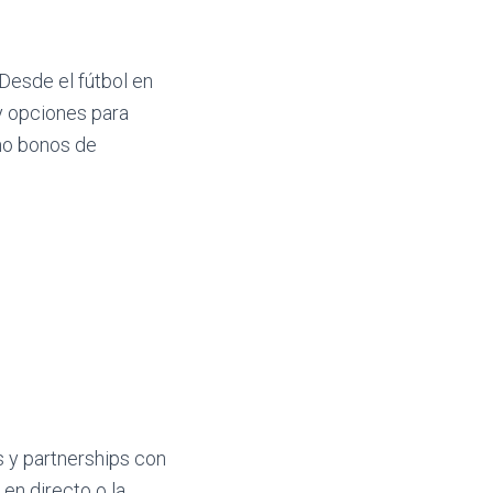
Desde el fútbol en
ay opciones para
mo bonos de
s y partnerships con
en directo o la