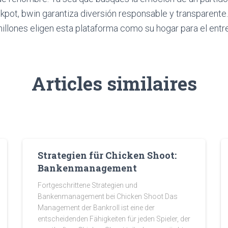
ckpot, bwin garantiza diversión responsable y transparente.
illones eligen esta plataforma como su hogar para el entr
Articles similaires
Strategien für Chicken Shoot:
Bankenmanagement
Fortgeschrittene Strategien und
Bankenmanagement bei Chicken Shoot Das
Management der Bankroll ist eine der
entscheidenden Fähigkeiten für jeden Spieler, der