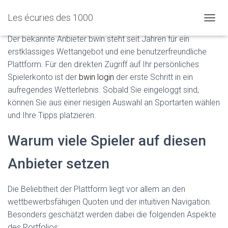
Die Welt der Sportwetten bei
Les écuries des 1000
bwin erleben
DÉPLI
Der bekannte Anbieter bwin steht seit Jahren für ein
erstklassiges Wettangebot und eine benutzerfreundliche
Plattform. Für den direkten Zugriff auf Ihr persönliches
Spielerkonto ist der
bwin login
der erste Schritt in ein
aufregendes Wetterlebnis. Sobald Sie eingeloggt sind,
können Sie aus einer riesigen Auswahl an Sportarten wählen
und Ihre Tipps platzieren.
Warum viele Spieler auf diesen
Anbieter setzen
Die Beliebtheit der Plattform liegt vor allem an den
wettbewerbsfähigen Quoten und der intuitiven Navigation.
Besonders geschätzt werden dabei die folgenden Aspekte
des Portfolios: