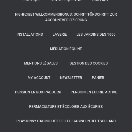
BOUTIQUE
CENTRE ÉQUESTRE
CONTACT
HIGHFLYBET WILLKOMMENSBONUS: SCHRITTFÜRSCHRITT ZUR
ACCOUNTVERIFIZIERUNG
INSTALLATIONS
LAVERIE
LES JARDINS DES 1000
MÉDIATION ÉQUINE
-
MENTIONS LÉGALES
GESTION DES COOKIES
MY ACCOUNT
NEWSLETTER
PANIER
PENSION EN BOX-PADDOCK
PENSION EN ÉCURIE ACTIVE
PERMACULTURE ET ÉCOLOGIE AUX ÉCURIES
PLAYJONNY CASINO OFFIZIELLES CASINO IN DEUTSCHLAND