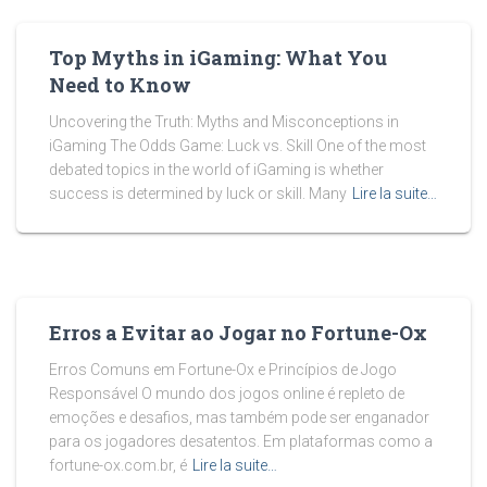
Top Myths in iGaming: What You
Need to Know
Uncovering the Truth: Myths and Misconceptions in
iGaming The Odds Game: Luck vs. Skill One of the most
debated topics in the world of iGaming is whether
success is determined by luck or skill. Many
Lire la suite…
Erros a Evitar ao Jogar no Fortune-Ox
Erros Comuns em Fortune-Ox e Princípios de Jogo
Responsável O mundo dos jogos online é repleto de
emoções e desafios, mas também pode ser enganador
para os jogadores desatentos. Em plataformas como a
fortune-ox.com.br, é
Lire la suite…