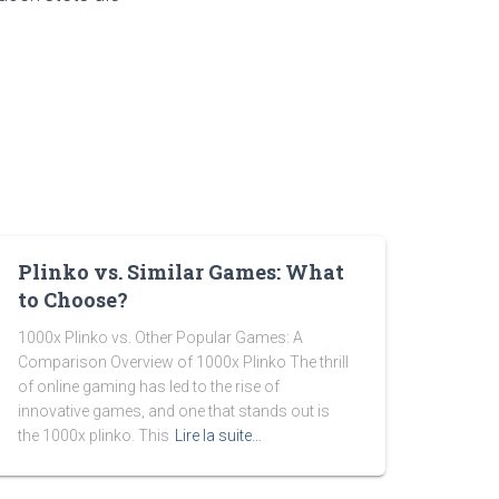
Plinko vs. Similar Games: What
to Choose?
1000x Plinko vs. Other Popular Games: A
Comparison Overview of 1000x Plinko The thrill
of online gaming has led to the rise of
innovative games, and one that stands out is
the 1000x plinko. This
Lire la suite…