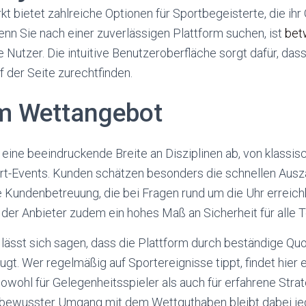
t bietet zahlreiche Optionen für Sportbegeisterte, die ihr
nn Sie nach einer zuverlässigen Plattform suchen, ist
bet
le Nutzer. Die intuitive Benutzeroberfläche sorgt dafür, das
f der Seite zurechtfinden.
 im Wettangebot
 eine beeindruckende Breite an Disziplinen ab, von klassis
rt-Events. Kunden schätzen besonders die schnellen Au
Kundenbetreuung, die bei Fragen rund um die Uhr erreichb
 der Anbieter zudem ein hohes Maß an Sicherheit für alle 
sst sich sagen, dass die Plattform durch beständige Quot
gt. Wer regelmäßig auf Sportereignisse tippt, findet hie
wohl für Gelegenheitsspieler als auch für erfahrene Strateg
bewusster Umgang mit dem Wettguthaben bleibt dabei jed