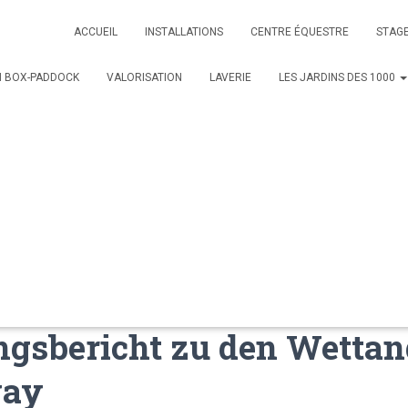
ACCUEIL
INSTALLATIONS
CENTRE ÉQUESTRE
STAG
N BOX-PADDOCK
VALORISATION
LAVERIE
LES JARDINS DES 1000
ngsbericht zu den Wetta
way