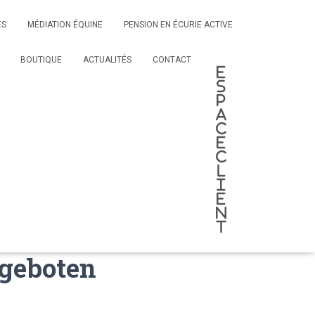
ES
MÉDIATION ÉQUINE
PENSION EN ÉCURIE ACTIVE
BOUTIQUE
ACTUALITÉS
CONTACT
E
S
P
A
C
E
C
L
I
E
N
T
ngeboten