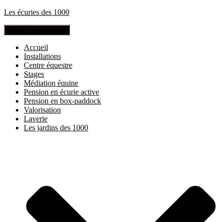
Les écuries des 1000
Déplier la navigation
Accueil
Installations
Centre équestre
Stages
Médiation équine
Pension en écurie active
Pension en box-paddock
Valorisation
Laverie
Les jardins des 1000