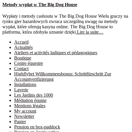
Metody wypłat w The Big Dog House
Wypłaty i metody cashoutu w The Big Dog House Wielu graczy na
rynku gier hazardowych zwraca szczególną uwagę na metody
wypłat, które oferują kasyna online. The Big Dog House to
platforma, która zdobyła uznanie dzięki
Lire la suite…
Accueil
Actualités
Ateliers et activités ludiques et pédagogiques
Boutique
Centre équestre
Contact
Highflybet Willkommensbonus: Schrittfürschritt Zur
Accountverifizierung
Installations
Laverie
Les Jardins des 1000
Médiation équine
Mentions légales
My account
Newsletter
Panier
Pension en box-paddock