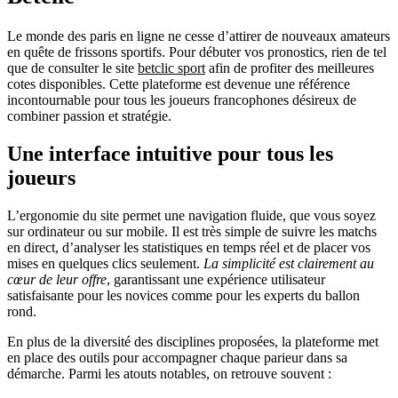
Le monde des paris en ligne ne cesse d’attirer de nouveaux amateurs
en quête de frissons sportifs. Pour débuter vos pronostics, rien de tel
que de consulter le site
betclic sport
afin de profiter des meilleures
cotes disponibles. Cette plateforme est devenue une référence
incontournable pour tous les joueurs francophones désireux de
combiner passion et stratégie.
Une interface intuitive pour tous les
joueurs
L’ergonomie du site permet une navigation fluide, que vous soyez
sur ordinateur ou sur mobile. Il est très simple de suivre les matchs
en direct, d’analyser les statistiques en temps réel et de placer vos
mises en quelques clics seulement.
La simplicité est clairement au
cœur de leur offre
, garantissant une expérience utilisateur
satisfaisante pour les novices comme pour les experts du ballon
rond.
En plus de la diversité des disciplines proposées, la plateforme met
en place des outils pour accompagner chaque parieur dans sa
démarche. Parmi les atouts notables, on retrouve souvent :