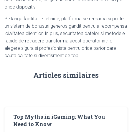
orice dispozitiv.
Pe langa facilitatile tehnice, platforma se remarca si printr-
un sistem de bonusuri generos gandit pentru a recompensa
loialitatea clientilor. In plus, securitatea datelor si metodele
rapide de retragere transforma acest operator intr-o
alegere sigura si profesionista pentru orice parior care
cauta calitate si divertisment de top.
Articles similaires
Top Myths in iGaming: What You
Need to Know