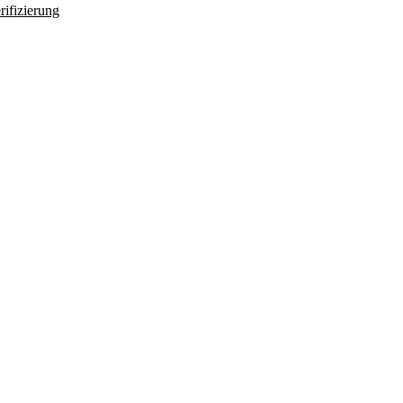
rifizierung