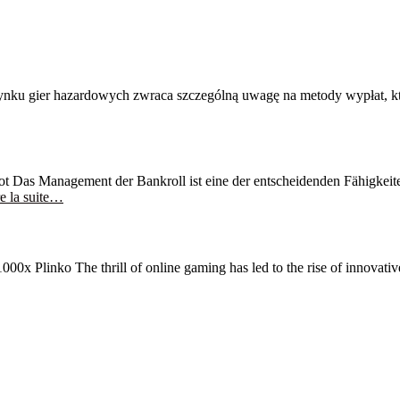
ku gier hazardowych zwraca szczególną uwagę na metody wypłat, któr
 Das Management der Bankroll ist eine der entscheidenden Fähigkeiten 
e la suite…
 Plinko The thrill of online gaming has led to the rise of innovative