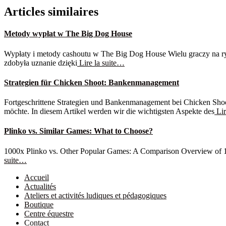
Articles similaires
Metody wypłat w The Big Dog House
Wypłaty i metody cashoutu w The Big Dog House Wielu graczy na ryn
zdobyła uznanie dzięki
Lire la suite…
Strategien für Chicken Shoot: Bankenmanagement
Fortgeschrittene Strategien und Bankenmanagement bei Chicken Shoot
möchte. In diesem Artikel werden wir die wichtigsten Aspekte des
Lir
Plinko vs. Similar Games: What to Choose?
1000x Plinko vs. Other Popular Games: A Comparison Overview of 1000x
suite…
Accueil
Actualités
Ateliers et activités ludiques et pédagogiques
Boutique
Centre équestre
Contact