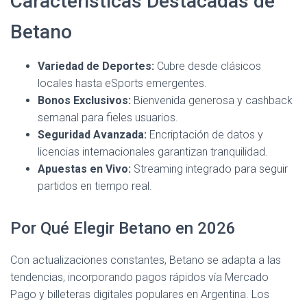
Características Destacadas de
Betano
Variedad de Deportes:
Cubre desde clásicos
locales hasta eSports emergentes.
Bonos Exclusivos:
Bienvenida generosa y cashback
semanal para fieles usuarios.
Seguridad Avanzada:
Encriptación de datos y
licencias internacionales garantizan tranquilidad.
Apuestas en Vivo:
Streaming integrado para seguir
partidos en tiempo real.
Por Qué Elegir Betano en 2026
Con actualizaciones constantes, Betano se adapta a las
tendencias, incorporando pagos rápidos vía Mercado
Pago y billeteras digitales populares en Argentina. Los