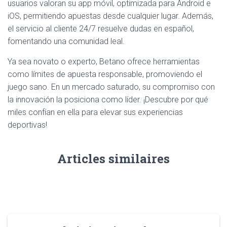
usuarios valoran su app móvil, optimizada para Android e
iOS, permitiendo apuestas desde cualquier lugar. Además,
el servicio al cliente 24/7 resuelve dudas en español,
fomentando una comunidad leal.
Ya sea novato o experto, Betano ofrece herramientas
como límites de apuesta responsable, promoviendo el
juego sano. En un mercado saturado, su compromiso con
la innovación la posiciona como líder. ¡Descubre por qué
miles confían en ella para elevar sus experiencias
deportivas!
Articles similaires