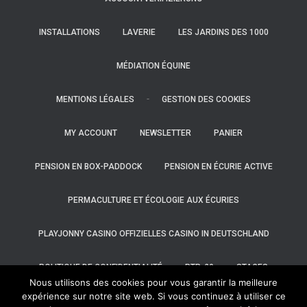
INSTALLATIONS
LAVERIE
LES JARDINS DES 1000
MÉDIATION ÉQUINE
-
MENTIONS LÉGALES
GESTION DES COOKIES
MY ACCOUNT
NEWSLETTER
PANIER
PENSION EN BOX-PADDOCK
PENSION EN ÉCURIE ACTIVE
PERMACULTURE ET ÉCOLOGIE AUX ÉCURIES
PLAYJONNY CASINO OFFIZIELLES CASINO IN DEUTSCHLAND
POLITIQUE DE CONFIDENTIALITÉ
RTP-20
STAGES
Nous utilisons des cookies pour vous garantir la meilleure
expérience sur notre site web. Si vous continuez à utiliser ce
VALIDATION COMMANDE
VALORISATION