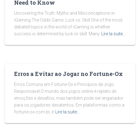
Need to Know
Uncovering the Truth: Myths and Misconceptions in
iGaming The Odds Game: Luck vs. Skill One of the most
debated topics in the world of iGaming is whether
success is determined by luck or skill. Many
Lire la suite…
Erros a Evitar ao Jogar no Fortune-Ox
Erros Comuns em Fortune-Ox e Princípios de Jogo
Responsável O mundo dos jogos online é repleto de
emoções e desafios, mas também pode ser enganador
para os jogadores desatentos. Em plataformas como a
fortune-ox.com.br, é
Lire la suite…