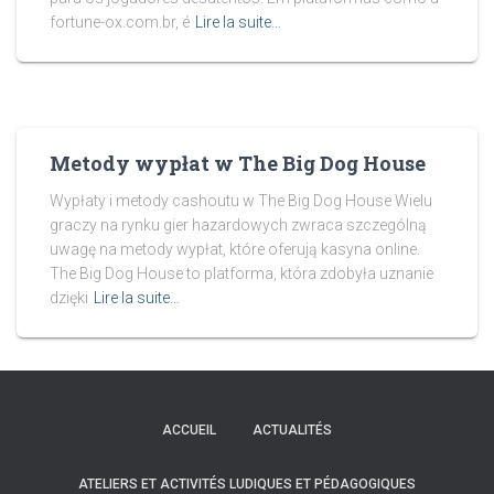
fortune-ox.com.br, é
Lire la suite…
Metody wypłat w The Big Dog House
Wypłaty i metody cashoutu w The Big Dog House Wielu
graczy na rynku gier hazardowych zwraca szczególną
uwagę na metody wypłat, które oferują kasyna online.
The Big Dog House to platforma, która zdobyła uznanie
dzięki
Lire la suite…
ACCUEIL
ACTUALITÉS
ATELIERS ET ACTIVITÉS LUDIQUES ET PÉDAGOGIQUES