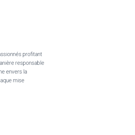
ssionnés profitant
 manière responsable
me envers la
chaque mise