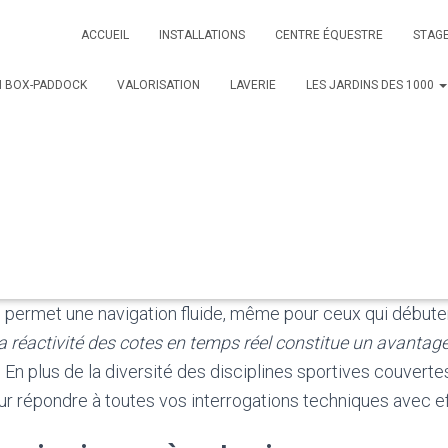
r l’univers complet de be
ACCUEIL
INSTALLATIONS
CENTRE ÉQUESTRE
STAG
 parieurs
N BOX-PADDOCK
VALORISATION
LAVERIE
LES JARDINS DES 1000
sportifs en ligne offre une variété d’options fascinantes 
 Vous pouvez accéder rapidement à votre compte personne
. Cette plateforme est reconnue mondialement pour sa fia
vantes qui simplifient chaque pari.
ience utilisateur optimale
 permet une navigation fluide, même pour ceux qui débuten
a réactivité des cotes en temps réel constitue un avantag
.
En plus de la diversité des disciplines sportives couvertes
ur répondre à toutes vos interrogations techniques avec ef