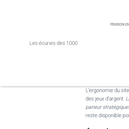
Découvri
pour les
PENSION E
Le monde des paris 
sensations fortes.
Les écuries des 1000
login
dès maintenant
fonctionnalités inno
Une expér
L’ergonomie du site
des jeux d’argent.
L
parieur stratégique
reste disponible po