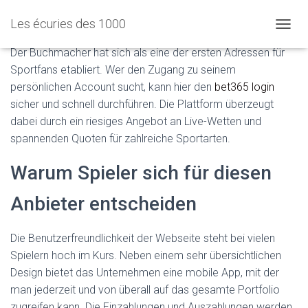
Die Welt der Sportwetten bei
Les écuries des 1000
bet365 erleben
D
É
Der Buchmacher hat sich als eine der ersten Adressen für
P
Sportfans etabliert. Wer den Zugang zu seinem
L
persönlichen Account sucht, kann hier den
bet365 login
I
E
sicher und schnell durchführen. Die Plattform überzeugt
R
dabei durch ein riesiges Angebot an Live-Wetten und
L
spannenden Quoten für zahlreiche Sportarten.
A
N
A
Warum Spieler sich für diesen
V
I
Anbieter entscheiden
G
A
T
Die Benutzerfreundlichkeit der Webseite steht bei vielen
I
Spielern hoch im Kurs. Neben einem sehr übersichtlichen
O
N
Design bietet das Unternehmen eine mobile App, mit der
man jederzeit und von überall auf das gesamte Portfolio
zugreifen kann. Die Einzahlungen und Auszahlungen werden