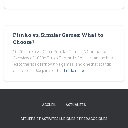
Plinko vs. Similar Games: What to
Choose?
1000x Plinko vs. Other Popular Games: A Comparison
Overview of 1000x Plinko The thrill of online gaming has
led to the rise of innovative games, and one that stands
out is the 1000x plinko. This
Lire la suite…
ACCUEIL
ACTUALITÉS
ATELIERS ET ACTIVITÉS LUDIQUES ET PÉDAGOGIQUES