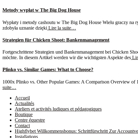
Metody wypłat w The Big Dog House
Wypłaty i metody cashoutu w The Big Dog House Wielu graczy na ryn
zdobyła uznanie dzięki
Lire la suite…
Strategien für Chicken Shoot: Bankenmanagement
Fortgeschrittene Strategien und Bankenmanagement bei Chicken Shoot
möchte. In diesem Artikel werden wir die wichtigsten Aspekte des
Lir
Plinko vs. Similar Games: What to Choose?
1000x Plinko vs. Other Popular Games: A Comparison Overview of 1000x
suite…
Accueil
Actualités
Ateliers et activités ludiques et pédagogiques
Boutique
Centre équestre
Contact
Highflybet Willkommensbonus: Schrittfürschritt Zur Accountve
Installations