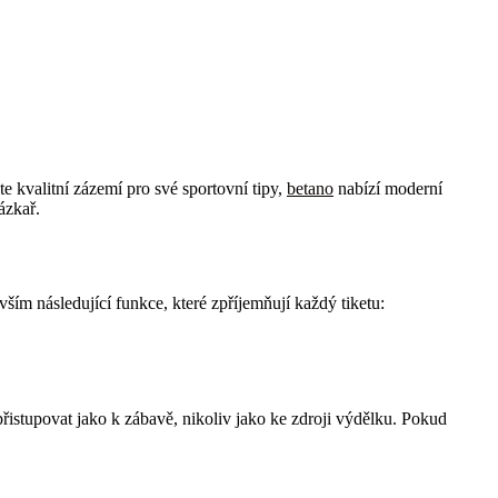
 kvalitní zázemí pro své sportovní tipy,
betano
nabízí moderní
ázkař.
ším následující funkce, které zpříjemňují každý tiketu:
 přistupovat jako k zábavě, nikoliv jako ke zdroji výdělku. Pokud