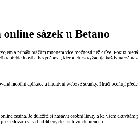
 online sázek u Betano
vojem a přináší hráčům mnohem více možností než dříve. Pokud hledáte
u díky přehlednosti a bezpečnosti, kterou dnes vyžaduje každý náročný s
aná mobilní aplikace a intuitivní webové stránky. Hráči oceňují předev
online casina. Je důležité si nastavit osobní limity a ke všem aktivitám
při sledování vašich oblíbených sportovních přenosů.