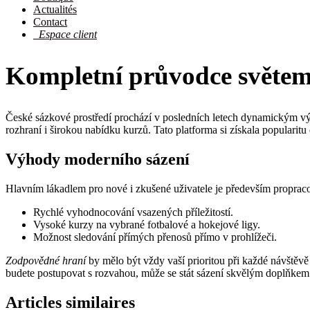
Actualités
Contact
Espace client
Kompletní průvodce světem
České sázkové prostředí prochází v posledních letech dynamickým vý
rozhraní i širokou nabídku kurzů. Tato platforma si získala popularit
Výhody moderního sázení
Hlavním lákadlem pro nové i zkušené uživatele je především propracov
Rychlé vyhodnocování vsazených příležitostí.
Vysoké kurzy na vybrané fotbalové a hokejové ligy.
Možnost sledování přímých přenosů přímo v prohlížeči.
Zodpovědné hraní
by mělo být vždy vaší prioritou při každé návštěvě 
budete postupovat s rozvahou, může se stát sázení skvělým doplňkem 
Articles similaires