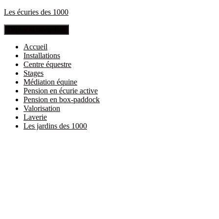
Les écuries des 1000
Déplier la navigation
Accueil
Installations
Centre équestre
Stages
Médiation équine
Pension en écurie active
Pension en box-paddock
Valorisation
Laverie
Les jardins des 1000