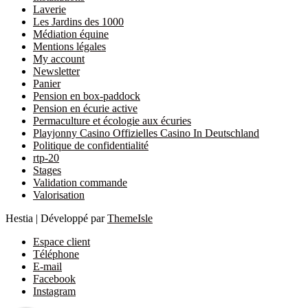
Laverie
Les Jardins des 1000
Médiation équine
Mentions légales
My account
Newsletter
Panier
Pension en box-paddock
Pension en écurie active
Permaculture et écologie aux écuries
Playjonny Casino Offizielles Casino In Deutschland
Politique de confidentialité
rtp-20
Stages
Validation commande
Valorisation
Hestia | Développé par
ThemeIsle
Espace client
Téléphone
E-mail
Facebook
Instagram