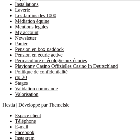
Installations
Laverie
Les Jardins des 1000
Médiation équine
Mentions légales
My account
Newsletter
Panier
Pension en box-paddock
Pension en écurie active
Permaculture et écologie aux écuries
Playjonny Casino Offizielles Casino In Deutschland
Politique de confidentialité
rtp-20
Stages
Validation commande
Valorisation
Hestia | Développé par
ThemeIsle
Espace client
Téléphone
E-mail
Facebook
Instagram