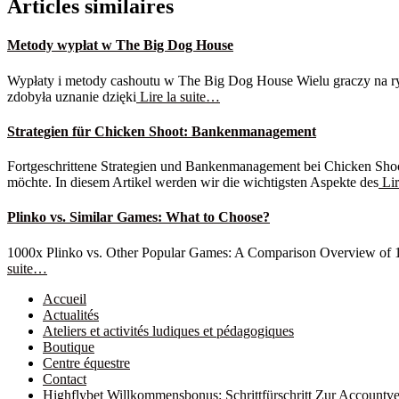
Articles similaires
Metody wypłat w The Big Dog House
Wypłaty i metody cashoutu w The Big Dog House Wielu graczy na ryn
zdobyła uznanie dzięki
Lire la suite…
Strategien für Chicken Shoot: Bankenmanagement
Fortgeschrittene Strategien und Bankenmanagement bei Chicken Shoot
möchte. In diesem Artikel werden wir die wichtigsten Aspekte des
Lir
Plinko vs. Similar Games: What to Choose?
1000x Plinko vs. Other Popular Games: A Comparison Overview of 1000x
suite…
Accueil
Actualités
Ateliers et activités ludiques et pédagogiques
Boutique
Centre équestre
Contact
Highflybet Willkommensbonus: Schrittfürschritt Zur Accountve