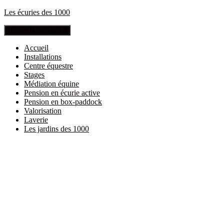
Les écuries des 1000
Déplier la navigation
Accueil
Installations
Centre équestre
Stages
Médiation équine
Pension en écurie active
Pension en box-paddock
Valorisation
Laverie
Les jardins des 1000